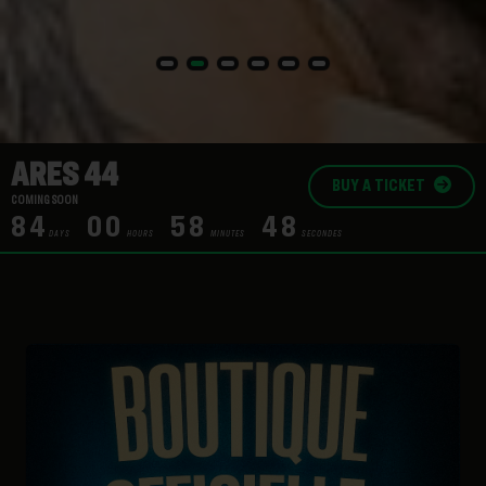
ARES 44
BUY A TICKET
COMING SOON
84
00
58
47
DAYS
HOURS
MINUTES
SECONDES