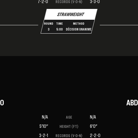
7-2-0
3-3-0
RECORDS (V-D-N)
STRAWWEIGHT
ROUND
TIME
METHOD
3
5:00
DÉCISION UNANIME
TO
ABD
N/A
N/A
AGE
5'10''
6'0"
HEIGHT (FT)
3-2-1
2-2-0
RECORDS (V-D-N)