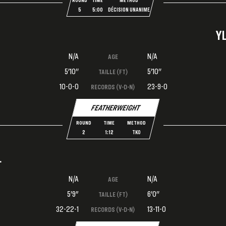
5
5:00
DÉCISION UNANIME
Y
N/A
N/A
AGE
5'10''
5'10''
TAILLE (FT)
10-0-0
23-9-0
RECORDS (V-D-N)
FEATHERWEIGHT
ROUND
TIME
METHOD
2
1:12
TKO
L
N/A
N/A
AGE
5'9"
6'0''
TAILLE (FT)
32-22-1
13-11-0
RECORDS (V-D-N)