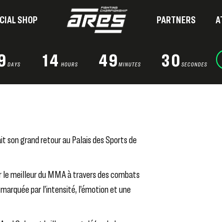
CIAL SHOP
PARTNERS
A
9
14
49
29
DAYS
HOURS
MINUTES
SECONDES
it son grand retour au
Palais des Sports de
er le meilleur du MMA à travers des combats
marquée par l’intensité, l’émotion et une