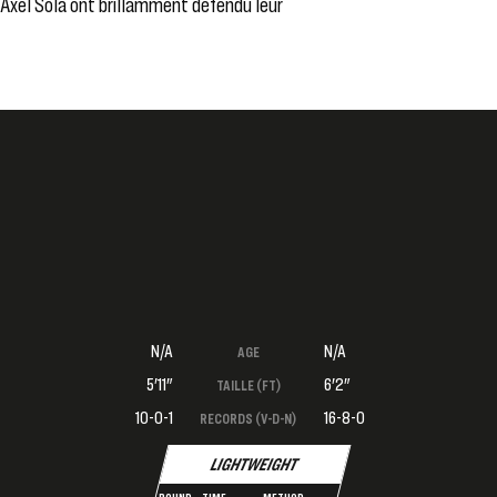
Axel Sola
ont brillamment défendu leur
N/A
N/A
AGE
5'11"
6'2"
TAILLE (FT)
10-0-1
16-8-0
RECORDS (V-D-N)
LIGHTWEIGHT
ROUND
TIME
METHOD