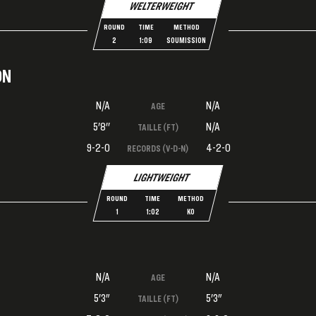
WELTERWEIGHT
ROUND
TIME
METHOD
2
1:09
SOUMISSION
ON
N/A
N/A
AGE
5'8''
N/A
TAILLE (FT)
9-2-0
4-2-0
RECORDS (V-D-N)
LIGHTWEIGHT
ROUND
TIME
METHOD
1
1:02
KO
N/A
N/A
AGE
5'3"
5'3"
TAILLE (FT)