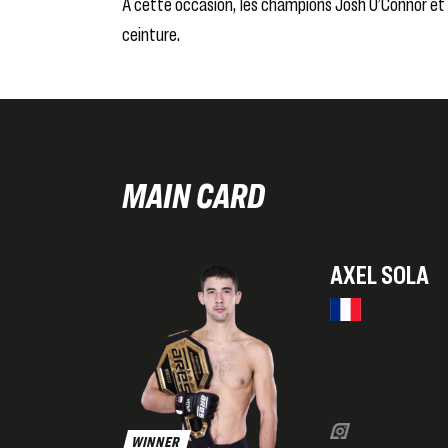
À cette occasion, les champions
Josh O’Connor
et
ceinture.
MAIN CARD
AXEL SOLA
WINNER