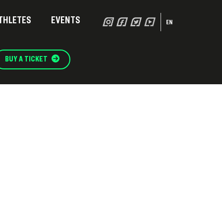
THLETES
EVENTS
EN
BUY A TICKET