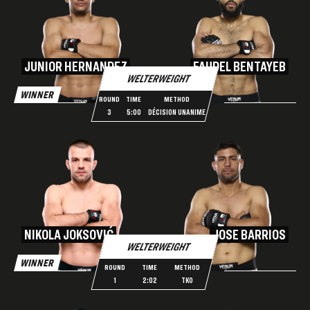
JUNIOR HERNANDEZ
FAUDEL BENTAYEB
WELTERWEIGHT
WINNER
ROUND
TIME
METHOD
3
5:00
DÉCISION UNANIME
NIKOLA JOKSOVIĆ
JOSE BARRIOS
WELTERWEIGHT
WINNER
ROUND
TIME
METHOD
1
2:02
TKO