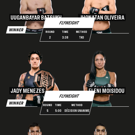
UUGANBAYAR BATSUKH
JHONATAN OLIVEIRA
FLYWEIGHT
WINNER
ROUND
TIME
METHOD
2
3:38
TKO
JADY MENEZES
ELENI MOISIDOU
FLYWEIGHT
WINNER
ROUND
TIME
METHOD
5
5:00
DÉCISION UNANIME