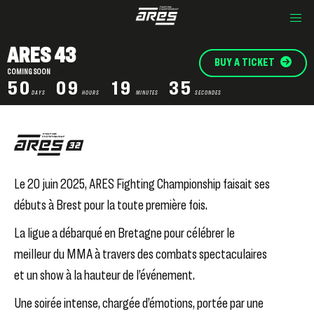
ARES 43
BUY A TICKET
COMING SOON
50
09
19
35
DAYS
HOURS
MINUTES
SECONDES
Le 20 juin 2025,
ARES Fighting Championship
faisait ses
débuts à Brest
pour la toute première fois.
La ligue a débarqué en Bretagne pour célébrer le
meilleur du MMA à travers des combats spectaculaires
et un show à la hauteur de l’événement.
Une soirée intense, chargée d’émotions, portée par une