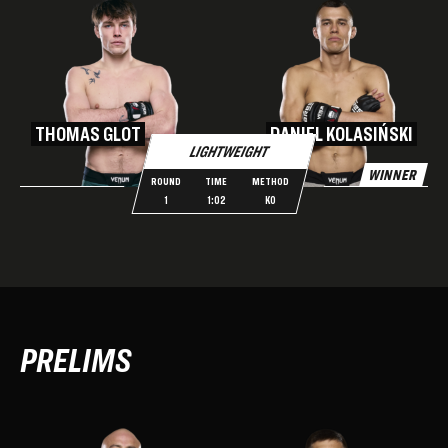
THOMAS GLOT
DANIEL KOLASIŃSKI
LIGHTWEIGHT
WINNER
ROUND
TIME
METHOD
1
1:02
KO
PRELIMS