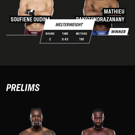
MATHIEU
SOUFIENE OUDINA
RAKOTONDRAZANANY
WELTERWEIGHT
WINNER
ROUND
TIME
METHOD
2
0:42
TKO
PRELIMS