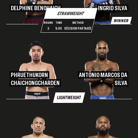
DELPHINE BENOUAICH
INGRID SILVA
STRAWWEIGHT
WINNER
ROUND
TIME
METHOD
3
5:00
DÉCISION PARTAGÉE
PHRUETHUKORN
ANTÔNIO MARCOS DA
CHAICHONGCHARDEN
SILVA
LIGHTWEIGHT