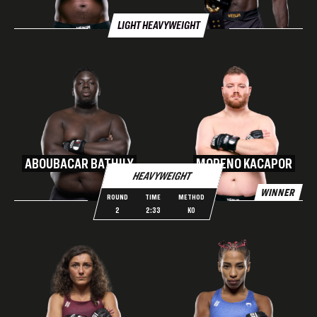
LIGHT HEAVYWEIGHT
ABOUBACAR BATHILY
MORENO KACAPOR
HEAVYWEIGHT
WINNER
ROUND
TIME
METHOD
2
2:33
KO