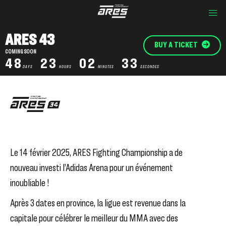
ARES 43
BUY A TICKET
COMING SOON
48
23
02
33
DAYS
HOURS
MINUTES
SECONDES
Le 14 février 2025, ARES Fighting Championship a de
nouveau investi l’Adidas Arena pour un événement
inoubliable !
Après 3 dates en province, la ligue est revenue dans la
capitale pour célébrer le meilleur du MMA avec des