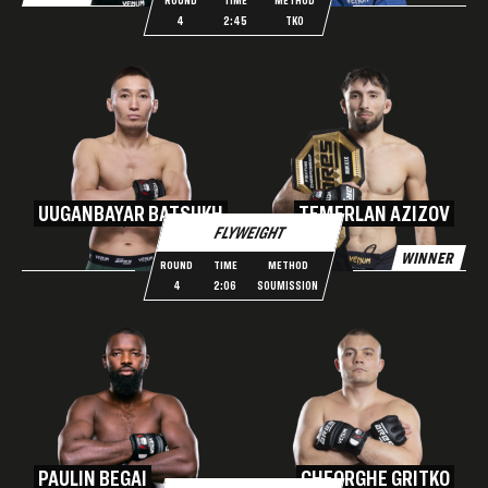
ROUND
TIME
METHOD
4
2:45
TKO
UUGANBAYAR BATSUKH
TEMERLAN AZIZOV
FLYWEIGHT
WINNER
ROUND
TIME
METHOD
4
2:06
SOUMISSION
PAULIN BEGAI
GHEORGHE GRITKO