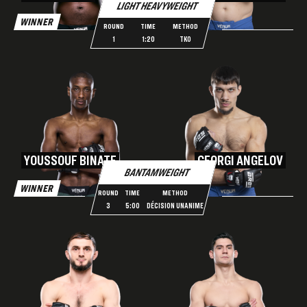
LIGHT HEAVYWEIGHT
WINNER
ROUND
TIME
METHOD
1
1:20
TKO
YOUSSOUF BINATE
GEORGI ANGELOV
BANTAMWEIGHT
WINNER
ROUND
TIME
METHOD
3
5:00
DÉCISION UNANIME