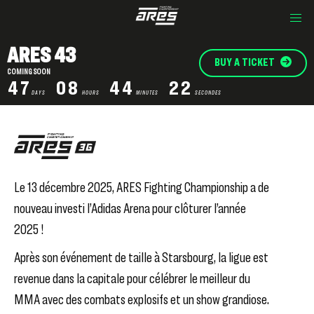
ARES 43
BUY A TICKET
COMING SOON
47
08
44
21
DAYS
HOURS
MINUTES
SECONDES
Le 13 décembre 2025, ARES Fighting Championship a de
nouveau investi l’Adidas Arena pour clôturer l’année
2025 !
Après son événement de taille à Starsbourg, la ligue est
revenue dans la capitale pour célébrer le meilleur du
MMA avec des combats explosifs et un show grandiose.