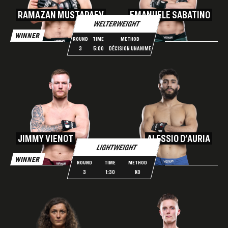
RAMAZAN MUSTAPAEV
EMANUELE SABATINO
WELTERWEIGHT
WINNER
ROUND
TIME
METHOD
3
5:00
DÉCISION UNANIME
JIMMY VIENOT
ALESSIO D'AURIA
LIGHTWEIGHT
WINNER
ROUND
TIME
METHOD
3
1:30
KO