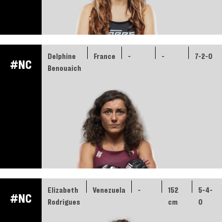
Delphine
France
-
-
7-2-0
#NC
Benouaich
Elizabeth
Venezuela
-
152
5-4-
#NC
Rodrigues
cm
0