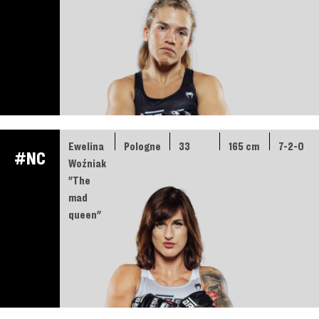
Ewelina
Pologne
33
165 cm
7-2-0
#NC
Woźniak
"The
mad
queen"