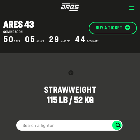
ARES 43
BUY A TICKET
COMING SOON
50
05
29
43
DAYS
HOURS
MINUTES
SECONDES
STRAWWEIGHT
115 LB / 52 KG