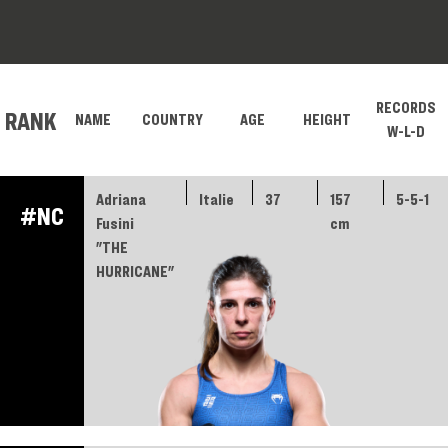
RECORDS
RANK
NAME
COUNTRY
AGE
HEIGHT
W-L-D
Adriana
Italie
37
157
5-5-1
#NC
Fusini
cm
"THE
HURRICANE"