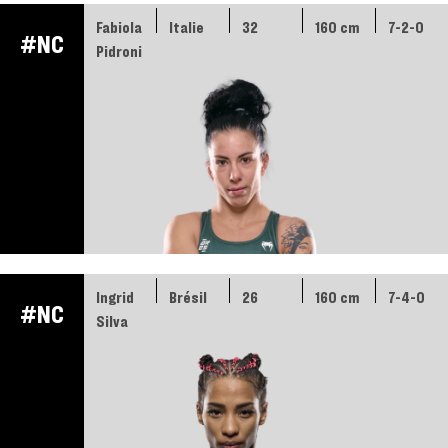
Fabiola
Italie
32
160 cm
7-2-0
#NC
Pidroni
Ingrid
Brésil
26
160 cm
7-4-0
#NC
Silva