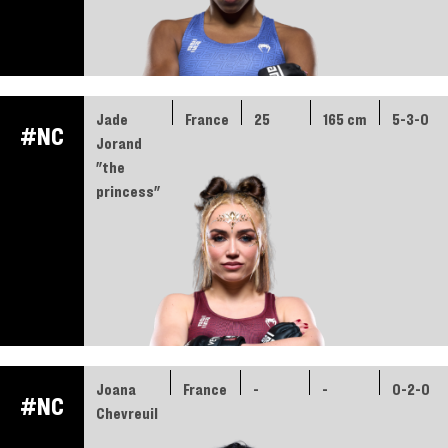
Jade
France
25
165 cm
5-3-0
#NC
Jorand
"the
princess"
Joana
France
-
-
0-2-0
#NC
Chevreuil