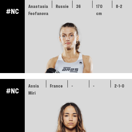
Anastasia
Russie
36
170
8-2
#NC
Feofanova
cm
Assia
France
-
-
2-1-0
#NC
Miri