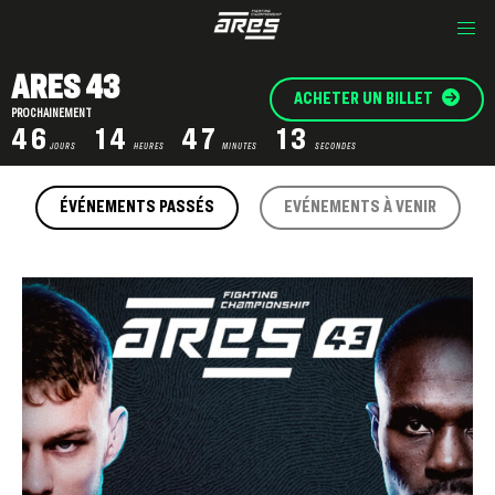
ARES 43
ACHETER UN BILLET
PROCHAINEMENT
46
14
47
12
JOURS
HEURES
MINUTES
SECONDES
ÉVÉNEMENTS PASSÉS
EVÉNEMENTS À VENIR