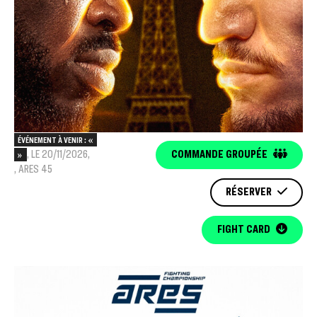
ÉVÉNEMENT À VENIR : «
, LE 20/11/2026,
COMMANDE GROUPÉE
»
, ARES 45
RÉSERVER
FIGHT CARD